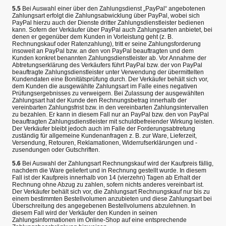
5.5
Bei Auswahl einer über den Zahlungsdienst „PayPal“ angebotenen
Zahlungsart erfolgt die Zahlungsabwicklung über PayPal, wobei sich
PayPal hierzu auch der Dienste dritter Zahlungsdienstleister bedienen
kann. Sofern der Verkäufer über PayPal auch Zahlungsarten anbietet, bei
denen er gegenüber dem Kunden in Vorleistung geht (z. B.
Rechnungskauf oder Ratenzahlung), tritt er seine Zahlungsforderung
insoweit an PayPal bzw. an den von PayPal beauftragten und dem
Kunden konkret benannten Zahlungsdienstleister ab. Vor Annahme der
Abtretungserklärung des Verkäufers führt PayPal bzw. der von PayPal
beauftragte Zahlungsdienstleister unter Verwendung der übermittelten
Kundendaten eine Bonitätsprüfung durch. Der Verkäufer behält sich vor,
dem Kunden die ausgewählte Zahlungsart im Falle eines negativen
Prüfungsergebnisses zu verweigern. Bei Zulassung der ausgewählten
Zahlungsart hat der Kunde den Rechnungsbetrag innerhalb der
vereinbarten Zahlungsfrist bzw. in den vereinbarten Zahlungsintervallen
zu bezahlen. Er kann in diesem Fall nur an PayPal bzw. den von PayPal
beauftragten Zahlungsdienstleister mit schuldbefreiender Wirkung leisten.
Der Verkäufer bleibt jedoch auch im Falle der Forderungsabtretung
zuständig für allgemeine Kundenanfragen z. B. zur Ware, Lieferzeit,
Versendung, Retouren, Reklamationen, Widerrufserklärungen und -
zusendungen oder Gutschriften.
5.6
Bei Auswahl der Zahlungsart Rechnungskauf wird der Kaufpreis fällig,
nachdem die Ware geliefert und in Rechnung gestellt wurde. In diesem
Fall ist der Kaufpreis innerhalb von 14 (vierzehn) Tagen ab Erhalt der
Rechnung ohne Abzug zu zahlen, sofern nichts anderes vereinbart ist.
Der Verkäufer behält sich vor, die Zahlungsart Rechnungskauf nur bis zu
einem bestimmten Bestellvolumen anzubieten und diese Zahlungsart bei
Überschreitung des angegebenen Bestellvolumens abzulehnen. In
diesem Fall wird der Verkäufer den Kunden in seinen
Zahlungsinformationen im Online-Shop auf eine entsprechende