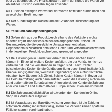
oder zu übergeben. Die Frist ist gewahrt, wenn der Kunde die Waren vor
Ablauf der Frist von vierzehn Tagen absendet.
4.6
Für einen etwaigen Wertverlust der Waren haftet der Kunde nach den
gesetzlichen Bestimmungen.
4.7
Der Kunde trägt die Kosten und die Gefahr der Rücksendung der
Waren.
5) Preise und Zahlungsbedingungen
5.1
Sofern sich aus der Produktbeschreibung des Verkäufers nichts
anderes ergibt, handelt es sich bei den angegebenen Preisen um
Gesamtpreise, die die gesetzliche Umsatzsteuer enthalten.
Gegebenenfalls zusätzlich anfallende Liefer- und Versandkosten werden
in der jeweiligen Produktbeschreibung gesondert angegeben.
5.2
Bei Lieferungen in Länder außerhalb der Europäischen Union
können im Einzelfall weitere Kosten anfallen, die der Verkäufer nicht zu
vertreten hat und die vom Kunden zu tragen sind. Hierzu zählen
beispielsweise Kosten für die Geldübermittlung durch Kreditinstitute (z.B.
Überweisungsgebühren, Wechselkursgebühren) oder einfuhrrechtliche
Abgaben bzw. Steuern (z.B. Zölle). Solche Kosten können in Bezug auf
die Geldübermittlung auch dann anfallen, wenn die Lieferung nicht in ein
Land außerhalb der Europäischen Union erfolgt, der Kunde die Zahlung
aber von einem Land außerhalb der Europäischen Union aus vornimmt.
5.3
Die Zahlungsmöglichkeit/en wird/werden dem Kunden im Online-
Shop des Verkäufers mitgeteilt.
5.4
Ist Vorauskasse per Banküberweisung vereinbart, ist die Zahlung
sofort nach Vertragsabschluss fällig, sofern die Parteien keinen späteren
Fälligkeitstermin vereinbart haben.