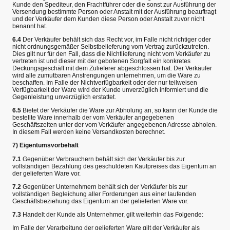
Kunde den Spediteur, den Frachtführer oder die sonst zur Ausführung der
Versendung bestimmte Person oder Anstalt mit der Ausführung beauftragt
und der Verkäufer dem Kunden diese Person oder Anstalt zuvor nicht
benannt hat.
6.4
Der Verkäufer behält sich das Recht vor, im Falle nicht richtiger oder
nicht ordnungsgemäßer Selbstbelieferung vom Vertrag zurückzutreten.
Dies gilt nur für den Fall, dass die Nichtlieferung nicht vom Verkäufer zu
vertreten ist und dieser mit der gebotenen Sorgfalt ein konkretes
Deckungsgeschäft mit dem Zulieferer abgeschlossen hat. Der Verkäufer
wird alle zumutbaren Anstrengungen unternehmen, um die Ware zu
beschaffen. Im Falle der Nichtverfügbarkeit oder der nur teilweisen
Verfügbarkeit der Ware wird der Kunde unverzüglich informiert und die
Gegenleistung unverzüglich erstattet.
6.5
Bietet der Verkäufer die Ware zur Abholung an, so kann der Kunde die
bestellte Ware innerhalb der vom Verkäufer angegebenen
Geschäftszeiten unter der vom Verkäufer angegebenen Adresse abholen.
In diesem Fall werden keine Versandkosten berechnet.
7) Eigentumsvorbehalt
7.1
Gegenüber Verbrauchern behält sich der Verkäufer bis zur
vollständigen Bezahlung des geschuldeten Kaufpreises das Eigentum an
der gelieferten Ware vor.
7.2
Gegenüber Unternehmern behält sich der Verkäufer bis zur
vollständigen Begleichung aller Forderungen aus einer laufenden
Geschäftsbeziehung das Eigentum an der gelieferten Ware vor.
7.3
Handelt der Kunde als Unternehmer, gilt weiterhin das Folgende:
Im Falle der Verarbeitung der gelieferten Ware gilt der Verkäufer als