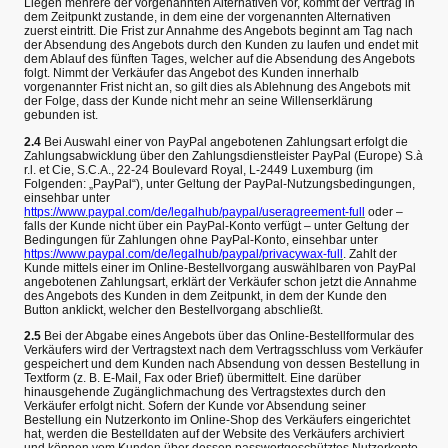
Liegen mehrere der vorgenannten Alternativen vor, kommt der Vertrag in
dem Zeitpunkt zustande, in dem eine der vorgenannten Alternativen
zuerst eintritt. Die Frist zur Annahme des Angebots beginnt am Tag nach
der Absendung des Angebots durch den Kunden zu laufen und endet mit
dem Ablauf des fünften Tages, welcher auf die Absendung des Angebots
folgt. Nimmt der Verkäufer das Angebot des Kunden innerhalb
vorgenannter Frist nicht an, so gilt dies als Ablehnung des Angebots mit
der Folge, dass der Kunde nicht mehr an seine Willenserklärung
gebunden ist.
2.4
Bei Auswahl einer von PayPal angebotenen Zahlungsart erfolgt die
Zahlungsabwicklung über den Zahlungsdienstleister PayPal (Europe) S.à
r.l. et Cie, S.C.A., 22-24 Boulevard Royal, L-2449 Luxemburg (im
Folgenden: „PayPal“), unter Geltung der PayPal-Nutzungsbedingungen,
einsehbar unter
https://www.paypal.com/de/legalhub/paypal/useragreement-full
oder –
falls der Kunde nicht über ein PayPal-Konto verfügt – unter Geltung der
Bedingungen für Zahlungen ohne PayPal-Konto, einsehbar unter
https://www.paypal.com/de/legalhub/paypal/privacywax-full
. Zahlt der
Kunde mittels einer im Online-Bestellvorgang auswählbaren von PayPal
angebotenen Zahlungsart, erklärt der Verkäufer schon jetzt die Annahme
des Angebots des Kunden in dem Zeitpunkt, in dem der Kunde den
Button anklickt, welcher den Bestellvorgang abschließt.
2.5
Bei der Abgabe eines Angebots über das Online-Bestellformular des
Verkäufers wird der Vertragstext nach dem Vertragsschluss vom Verkäufer
gespeichert und dem Kunden nach Absendung von dessen Bestellung in
Textform (z. B. E-Mail, Fax oder Brief) übermittelt. Eine darüber
hinausgehende Zugänglichmachung des Vertragstextes durch den
Verkäufer erfolgt nicht. Sofern der Kunde vor Absendung seiner
Bestellung ein Nutzerkonto im Online-Shop des Verkäufers eingerichtet
hat, werden die Bestelldaten auf der Website des Verkäufers archiviert
und können vom Kunden über dessen passwortgeschütztes Nutzerkonto