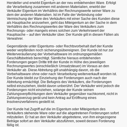
Hersteller und erwirbt Eigentum an der neu entstehenden Ware. Erfolgt
die Verarbeitung zusammen mit anderen Materialien, erwirbt der
Verkäufer Eigentum im Verhältnis der Rechnungswerte seiner Ware zu
dem der anderen Materialien. Ist im Falle der Verbindung oder
Vermischung der Ware des Verkäufers mit einer Sache des Kunden diese
als Hauptsache anzusehen, geht das Miteigentum an der Sache in dem
Verhältnis des Rechnungswertes der Ware des Verkäufers zum
Rechnungs- oder mangels eines solchen zum Verkehrswert der
Hauptsache – auf den Verkäufer über. Der Kunde gilt in diesen Fällen als
Verwahrer.
Gegenstände unter Eigentums- oder Rechtsvorbehalt darf der Kunde
weder verpfänden noch sicherungsübereignen. Der Kunde ist nur zur
Weiterveräußerung der Vorbehaltsware im ordnungsgemäßen
Geschäftsbetrieb berechtigt. Sämtliche hieraus entstehenden
Forderungen gegen Dritte tritt der Kunde in Höhe des jeweiligen
Rechnungswertes (einschließlich Umsatzsteuer) im Voraus an den
Verkäufer ab. Diese Abtretung gilt unabhängig davon, ob die
Vorbehaltsware ohne oder nach Verarbeitung weiterverkauft worden ist.
Der Kunde bleibt zur Einziehung der Forderungen auch nach der
Abtretung ermächtigt. Die Befugnis des Verkäufers, die Forderungen
selbst einzuziehen, bleibt davon unberührt. Der Verkäufer wird jedoch die
Forderungen nicht einziehen, solange der Kunde seinen
Zahlungsverpflichtungen dem Verkäufer gegenüber nachkommt, nicht in
Zahlungsverzug gerät und kein Antrag auf Eröffnung eines
Insolvenzverfahrens gestellt ist.
Der Kunde hat Zugriff auf die im Eigentum oder Miteigentum des
Verkäufers stehende Ware oder auf die abgetretenen Forderungen sofort
mitzuteilen. Er hat an den Verkäufer abgetretene, von ihm eingezogene
Beträge sofort an den Verkäufer abzuführen, soweit dessen Forderung
fällig ist.