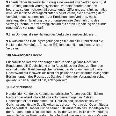
9.2
Verletzt der Verkäufer fahrlässig eine wesentliche Vertragspflicht, ist
die Haftung auf den vertragstypischen, vorhersehbaren Schaden
begrenzt, sofern nicht gemäß vorstehender Ziffer unbeschränkt gehaftet
wird. Wesentliche Vertragspflichten sind Pflichten, die der Vertrag dem
Verkäufer nach seinem Inhalt zur Erreichung des Vertragszwecks
auferlegt, deren Erfüllung die ordnungsgemäße Durchführung des
Vertrags überhaupt erst ermöglicht und auf deren Einhaltung der Kunde
regelmäßig vertrauen darf.
9.3
Im Übrigen ist eine Haftung des Verkäufers ausgeschlossen.
9.4
Vorstehende Haftungsregelungen gelten auch im Hinblick auf die
Haftung des Verkäufers für seine Erfüllungsgehilfen und gesetzlichen
Vertreter.
10) Anwendbares Recht
Für sämtliche Rechtsbeziehungen der Parteien gilt das Recht der
Bundesrepublik Deutschland unter Ausschluss der Gesetze über den
internationalen Kauf beweglicher Waren. Bei Verbrauchern gilt diese
Rechtswahl nur insoweit, als nicht der gewährte Schutz durch zwingende
Bestimmungen des Rechts des Staates, in dem der Verbraucher seinen
gewöhnlichen Aufenthalt hat, entzogen wird.
11) Gerichtsstand
Handelt der Kunde als Kaufmann, juristische Person des öffentlichen
Rechts oder öffentlich-rechtliches Sondervermögen mit Sitz im
Hoheitsgebiet der Bundesrepublik Deutschland, ist ausschließlicher
Gerichtsstand für alle Streitigkeiten aus diesem Vertrag der Geschäftssitz
des Verkäufers. Hat der Kunde seinen Sitz außerhalb des Hoheitsgebiets
der Bundesrepublik Deutschland, so ist der Geschäftssitz des Verkäufers
ausschließlicher Gerichtsstand für alle Streitigkeiten aus diesem Vertrag,