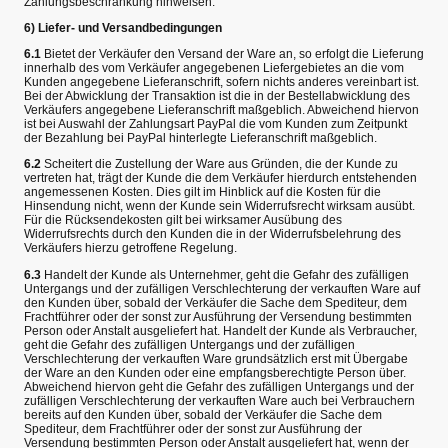
Zahlungsbeschränkung hinweisen.
6) Liefer- und Versandbedingungen
6.1
Bietet der Verkäufer den Versand der Ware an, so erfolgt die Lieferung
innerhalb des vom Verkäufer angegebenen Liefergebietes an die vom
Kunden angegebene Lieferanschrift, sofern nichts anderes vereinbart ist.
Bei der Abwicklung der Transaktion ist die in der Bestellabwicklung des
Verkäufers angegebene Lieferanschrift maßgeblich. Abweichend hiervon
ist bei Auswahl der Zahlungsart PayPal die vom Kunden zum Zeitpunkt
der Bezahlung bei PayPal hinterlegte Lieferanschrift maßgeblich.
6.2
Scheitert die Zustellung der Ware aus Gründen, die der Kunde zu
vertreten hat, trägt der Kunde die dem Verkäufer hierdurch entstehenden
angemessenen Kosten. Dies gilt im Hinblick auf die Kosten für die
Hinsendung nicht, wenn der Kunde sein Widerrufsrecht wirksam ausübt.
Für die Rücksendekosten gilt bei wirksamer Ausübung des
Widerrufsrechts durch den Kunden die in der Widerrufsbelehrung des
Verkäufers hierzu getroffene Regelung.
6.3
Handelt der Kunde als Unternehmer, geht die Gefahr des zufälligen
Untergangs und der zufälligen Verschlechterung der verkauften Ware auf
den Kunden über, sobald der Verkäufer die Sache dem Spediteur, dem
Frachtführer oder der sonst zur Ausführung der Versendung bestimmten
Person oder Anstalt ausgeliefert hat. Handelt der Kunde als Verbraucher,
geht die Gefahr des zufälligen Untergangs und der zufälligen
Verschlechterung der verkauften Ware grundsätzlich erst mit Übergabe
der Ware an den Kunden oder eine empfangsberechtigte Person über.
Abweichend hiervon geht die Gefahr des zufälligen Untergangs und der
zufälligen Verschlechterung der verkauften Ware auch bei Verbrauchern
bereits auf den Kunden über, sobald der Verkäufer die Sache dem
Spediteur, dem Frachtführer oder der sonst zur Ausführung der
Versendung bestimmten Person oder Anstalt ausgeliefert hat, wenn der