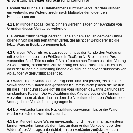
4) Vertragliches Widerrufsrecht für Unternehmer
Handelt der Kunde als Unternehmer, räumt der Verkäufer dem Kunden
ein vertragliches Widerrufsrecht nach Maßgabe der folgenden
Bedingungen ein:
4.1
Der Kunde hat das Recht, binnen vierzehn Tagen ohne Angabe von
Gründen diesen Vertrag zu widerrufen.
Die Widerrufsfrist beträgt vierzehn Tage ab dem Tag, an dem der Kunde
oder ein von diesem benannter Dritter, der nicht der Beförderer ist, die
letzte Ware in Besitz genommen hat.
4.2
Um sein Widerrufsrecht auszuüben, muss der Kunde den Verkäufer
mittels einer eindeutigen Erklärung in Textform (z. B. ein mit der Post
versandter Brief, Telefax oder E-Mail) über seinen Entschluss, den Vertrag
zu widerrufen, informieren. Zur Wahrung der Widerrufsfrist reicht es aus,
dass der Kunde die Mitteilung über die Ausübung des Widerrufsrechts vor
Ablauf der Widerrufsfrist absendet.
4.3
Widerruft der Kunde den Vertrag form- und fristgerecht, erstattet der
Verkäufer dem Kunden den gezahlten Kaufpreis, nicht jedoch die Kosten
für die Hinsendung sowie ggf. für die vom Kunden gewählte Zahlungsart
entstandene Kosten. Die Rückzahlung des Kaufpreises erfolgt binnen
vierzehn Tagen ab dem Tag, an dem die Mitteilung über den Widerruf des
Vertrags beim Verkäufer eingegangen ist.
4.4
Der Verkäufer kann die Rückzahlung verweigern, bis er die Waren
wieder vollständig zurückerhalten hat.
4.5
Der Kunde hat die Waren unverzüglich und in jedem Fall spätestens
binnen vierzehn Tagen ab dem Tag, an dem er den Verkäufer über den
Widerruf des Vertrags unterrichtet, an den Verkäufer zurückzusenden