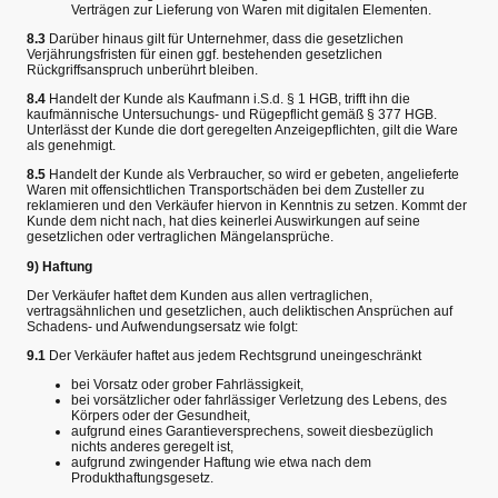
Verträgen zur Lieferung von Waren mit digitalen Elementen.
8.3
Darüber hinaus gilt für Unternehmer, dass die gesetzlichen
Verjährungsfristen für einen ggf. bestehenden gesetzlichen
Rückgriffsanspruch unberührt bleiben.
8.4
Handelt der Kunde als Kaufmann i.S.d. § 1 HGB, trifft ihn die
kaufmännische Untersuchungs- und Rügepflicht gemäß § 377 HGB.
Unterlässt der Kunde die dort geregelten Anzeigepflichten, gilt die Ware
als genehmigt.
8.5
Handelt der Kunde als Verbraucher, so wird er gebeten, angelieferte
Waren mit offensichtlichen Transportschäden bei dem Zusteller zu
reklamieren und den Verkäufer hiervon in Kenntnis zu setzen. Kommt der
Kunde dem nicht nach, hat dies keinerlei Auswirkungen auf seine
gesetzlichen oder vertraglichen Mängelansprüche.
9) Haftung
Der Verkäufer haftet dem Kunden aus allen vertraglichen,
vertragsähnlichen und gesetzlichen, auch deliktischen Ansprüchen auf
Schadens- und Aufwendungsersatz wie folgt:
9.1
Der Verkäufer haftet aus jedem Rechtsgrund uneingeschränkt
bei Vorsatz oder grober Fahrlässigkeit,
bei vorsätzlicher oder fahrlässiger Verletzung des Lebens, des
Körpers oder der Gesundheit,
aufgrund eines Garantieversprechens, soweit diesbezüglich
nichts anderes geregelt ist,
aufgrund zwingender Haftung wie etwa nach dem
Produkthaftungsgesetz.