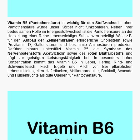
Vitamin B5 (Pantothensäure)
ist
wichtig für den Stoffwechsel
– ohne
Pantothensäure würde unser Körper nicht funktionieren. Neben ihrer
bedeutsamen Rolle im Energiestoffwechsel ist die Pantothensäure an der
Herstellung einer Reihe lebenswichtiger Substanzen beteiligt. Wkie z.B.
für den
Aufbau der Zellmembranen
erforderliche Cholesterin sowie
Provitamin D, Gallensäuren und bestimmte Aminosäuren produziert.
Darüber hinaus unterstützt Vitamin B5 die
Synthese des
Nervenbotenstoffs Acetylcholin
sowie des
roten Blutfarbstoffs
und
trägt zur
geistigen Leistungsfähigkeit
bei. In besonders hoher
Konzentration kommt das Vitamin B5 in Leber, Hering, Rind- und
Schweinefleisch, Fisch, Eigelb und Milch vor. Bei pflanzlichen
Lebensmitteln gelten Haferflocken, Vollkornprodukte, Brokkoli, Avocado
und Hülsenfrüchte als gute Quellen für Pantothensäure.