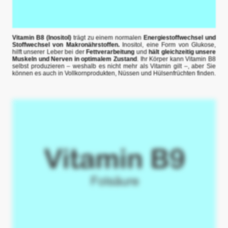
Vitamin B8 (Inositol)
trägt zu einem normalen
Energiestoffwechsel und
Stoffwechsel von Makronährstoffen.
Inositol, eine Form von Glukose,
hilft unserer Leber bei der
Fettverarbeitung
und
hält gleichzeitig unsere
Muskeln und Nerven in optimalem Zustand
. Ihr Körper kann Vitamin B8
selbst produzieren – weshalb es nicht mehr als Vitamin gilt –, aber Sie
können es auch in Vollkornprodukten, Nüssen und Hülsenfrüchten finden.