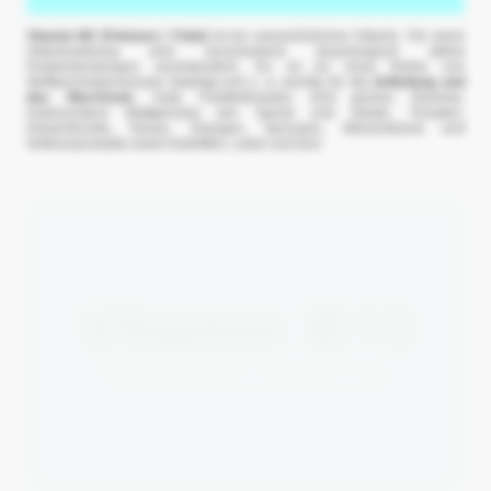
Vitamin B9 (Folsäure / Folat)
ist ein wasserlösliches Vitamin. Für seine
Vitaminwirkung sind verschiedene physiologisch aktive
Folatverbindungen verantwortlich. Es ist an einer Reihe von
Stoffwechselprozessen beteiligt und u. a. wichtig für die
Zellteilung und
das Wachstum
. Gute Folatlieferanten sind grünes Gemüse,
insbesondere Blattgemüse wie Spinat und Salate, Tomaten,
Hülsenfrüchte, Nüsse, Orangen, Sprossen, Weizenkeime und
Vollkornprodukte sowie Kartoffeln, Leber und Eier.